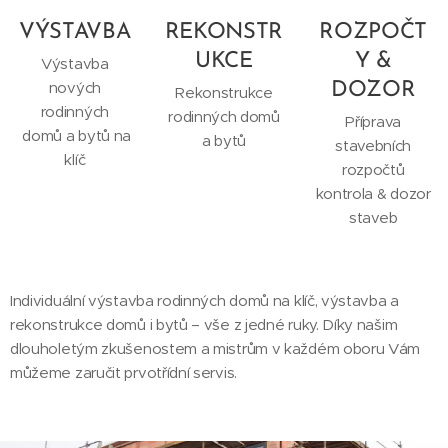
VÝSTAVBA
REKONSTR
ROZPOČT
UKCE
Y &
Výstavba
nových
DOZOR
Rekonstrukce
rodinných
rodinných domů
Příprava
domů a bytů na
a bytů
stavebních
klíč
rozpočtů
kontrola & dozor
staveb
Individuální výstavba rodinných domů na klíč, výstavba a
rekonstrukce domů i bytů – vše z jedné ruky. Díky našim
dlouholetým zkušenostem a mistrům v každém oboru Vám
můžeme zaručit prvotřídní servis.