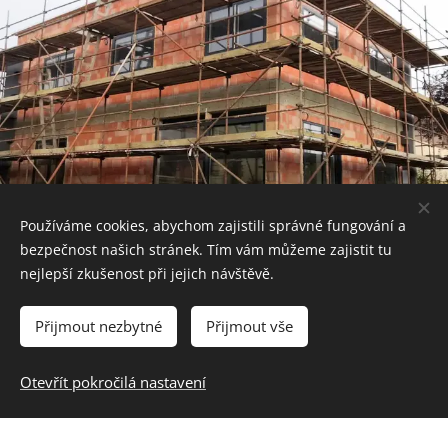
Používáme cookies, abychom zajistili správné fungování a
NAŠE ZÁRUKA
bezpečnost našich stránek. Tím vám můžeme zajistit tu
nejlepší zkušenost při jejich návštěvě.
+
maximální kvalita provedeného díla
Přijmout nezbytné
Přijmout vše
+
přehledné jednání po celou dobu výstavby nebo
Otevřít pokročilá nastavení
rekonstrukce
+
používání vysoce kvalitních materiálů